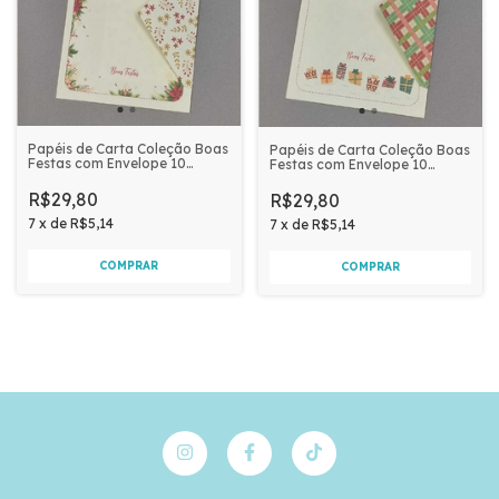
Papéis de Carta Coleção Boas
Papéis de Carta Coleção Boas
Festas com Envelope 10
Festas com Envelope 10
unidades | FLORES
unidades | PRESENTES E
VERMELHAS
XADREZ
R$29,80
R$29,80
7
x
de
R$5,14
7
x
de
R$5,14