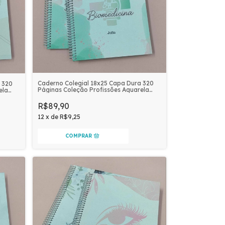
Caderno Colegial 18x25 Capa Dura 320
 320
Páginas Coleção Profissões Aquarela
ela
Personalizado | BIOMEDICINA
R$89,90
12
x
de
R$9,25