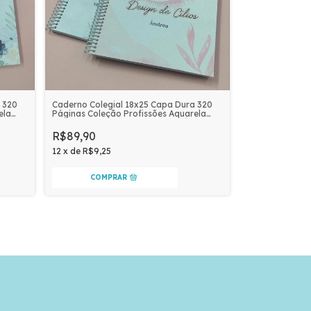
 320
Caderno Colegial 18x25 Capa Dura 320
ela
Páginas Coleção Profissões Aquarela
Personalizado | DESIGNER DE CÍLIOS
R$89,90
12
x
de
R$9,25