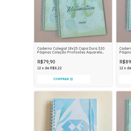
Caderno Colegial 18x25 Capa Dura 320
Cadern
Páginas Coleção Profissões Aquarela
Página
Personalizado | MATEMÁTICA
Person
R$79,90
R$89
12
x
de
R$8,22
12
x
d