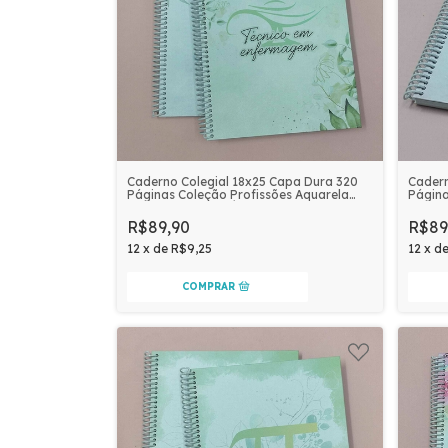
Cadern
Caderno Colegial 18x25 Capa Dura 320
Página
Páginas Coleção Profissões Aquarela
Perso
Personalizado | TÉCNICO EM
ENFERMAGEM
R$89
R$89,90
12
x
d
12
x
de
R$9,25