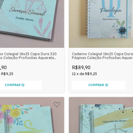
o Colegial 18x25 Capa Dura 320
Caderno Colegial 18x25 Capa Dura
s Coleção Profissões Aquarela
Páginas Coleção Profissões Aquar
nalizado | SERVIÇO SOCIAL
Personalizado | PSICOLOGIA
,90
R$89,90
e
R$9,25
12
x
de
R$9,25