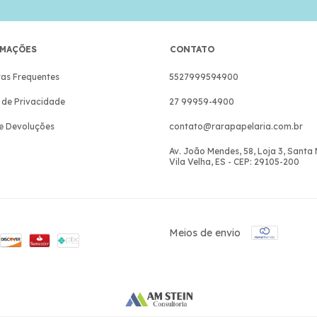
MAÇÕES
CONTATO
as Frequentes
5527999594900
a de Privacidade
27 99959-4900
e Devoluções
contato@rarapapelaria.com.br
Av. João Mendes, 58, Loja 3, Santa
Vila Velha, ES - CEP: 29105-200
Meios de envio