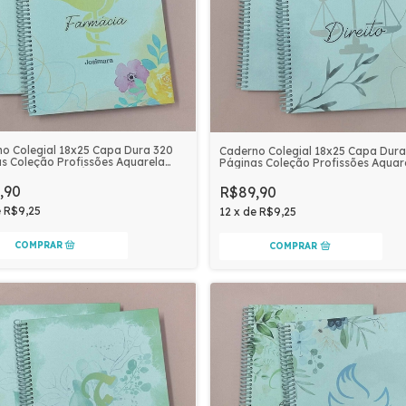
o Colegial 18x25 Capa Dura 320
Caderno Colegial 18x25 Capa Dura
s Coleção Profissões Aquarela
Páginas Coleção Profissões Aquar
alizado | FARMÁCIA
Personalizado | DIREITO
,90
R$89,90
e
R$9,25
12
x
de
R$9,25