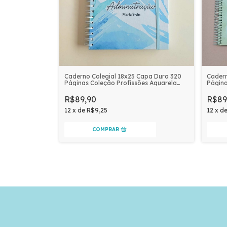
Cadern
Caderno Colegial 18x25 Capa Dura 320
Página
Páginas Coleção Profissões Aquarela
Perso
Personalizado | ADMINISTRAÇÃO
R$89
R$89,90
12
x
d
12
x
de
R$9,25