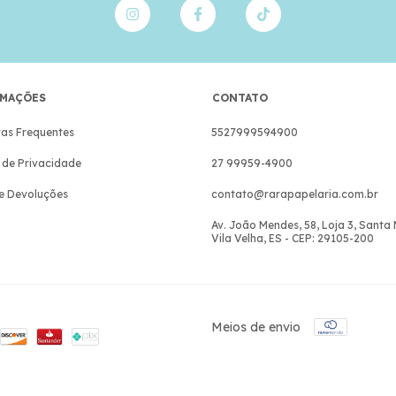
MAÇÕES
CONTATO
as Frequentes
5527999594900
a de Privacidade
27 99959-4900
e Devoluções
contato@rarapapelaria.com.br
Av. João Mendes, 58, Loja 3, Santa
Vila Velha, ES - CEP: 29105-200
Meios de envio