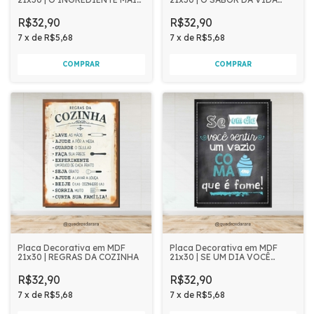
IMPORTANTE
DEPENDE DE QUEM TEMPERA
R$32,90
R$32,90
7
x
de
R$5,68
7
x
de
R$5,68
Placa Decorativa em MDF
Placa Decorativa em MDF
21x30 | REGRAS DA COZINHA
21x30 | SE UM DIA VOCÊ
SENTIR UM VAZIO
R$32,90
R$32,90
7
x
de
R$5,68
7
x
de
R$5,68