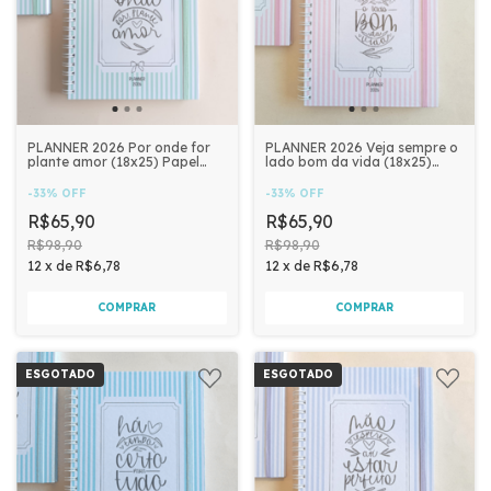
PLANNER 2026 Por onde for
PLANNER 2026 Veja sempre o
plante amor (18x25) Papel
lado bom da vida (18x25)
90g 218 páginas | RARA
Papel 90g 218 páginas | RARA
PAPELARIA
PAPELARIA
-
33
%
OFF
-
33
%
OFF
R$65,90
R$65,90
R$98,90
R$98,90
12
x
de
R$6,78
12
x
de
R$6,78
ESGOTADO
ESGOTADO