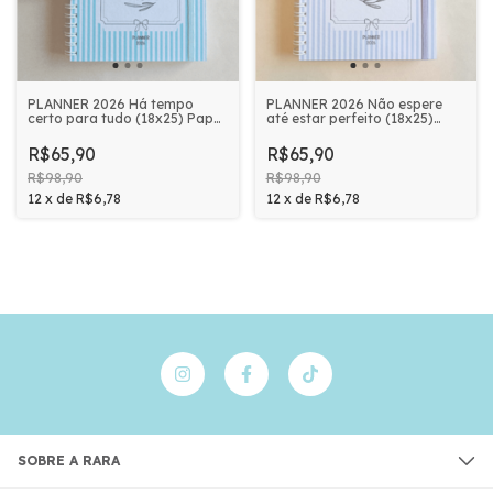
PLANNER 2026 Há tempo
PLANNER 2026 Não espere
certo para tudo (18x25) Papel
até estar perfeito (18x25)
90g 218 páginas | RARA
Papel 90g 218 páginas | RARA
PAPELARIA
PAPELARIA
R$65,90
R$65,90
R$98,90
R$98,90
12
x
de
R$6,78
12
x
de
R$6,78
SOBRE A RARA