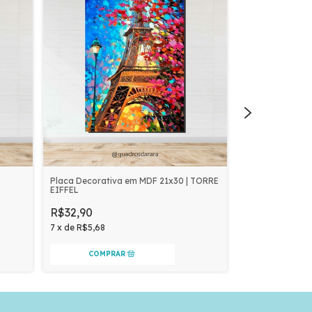
Placa Decorativa em MDF 21x30 | TORRE
Placa Decorati
EIFFEL
PASSEANDO N
R$32,90
R$32,90
7
x
de
R$5,68
7
x
de
R$5,68