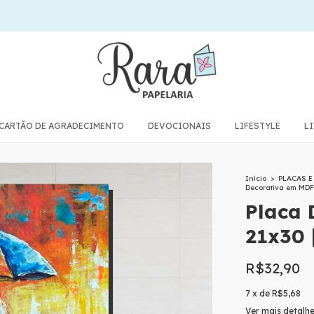
CARTÃO DE AGRADECIMENTO
DEVOCIONAIS
LIFESTYLE
L
Início
>
PLACAS 
Decorativa em MD
Placa 
21x30
R$32,90
7
x
de
R$5,68
Ver mais detalh