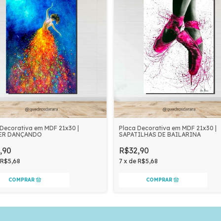
 Decorativa em MDF 21x30 |
Placa Decorativa em MDF 21x30 |
ER DANÇANDO
SAPATILHAS DE BAILARINA
,90
R$32,90
R$5,68
7
x
de
R$5,68