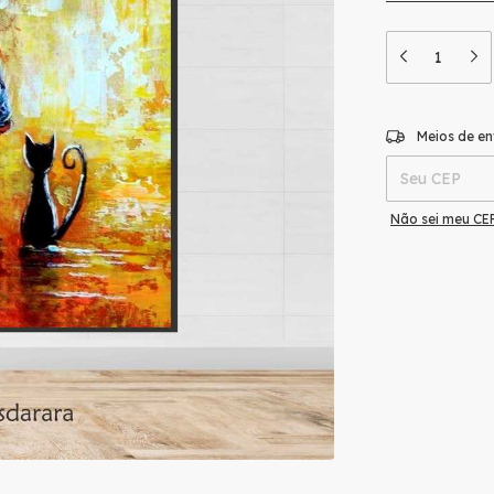
Entregas para o
Meios de en
Não sei meu CE