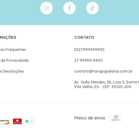
MAÇÕES
CONTATO
as Frequentes
5527999594900
a de Privacidade
27 99959-4900
e Devoluções
contato@rarapapelaria.com.br
Av. João Mendes, 58, Loja 3, Santa
Vila Velha, ES - CEP: 29105-200
Meios de envio