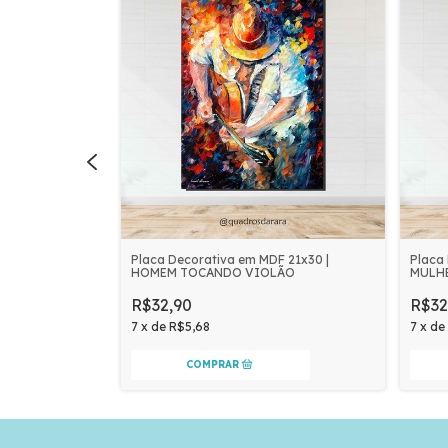
F 21x30 | CASAL
Placa Decorativa em MDF 21x30 |
Placa
HOMEM TOCANDO VIOLÃO
MULH
R$32,90
R$32
7
x
de
R$5,68
7
x
de