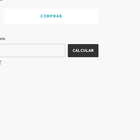
ALTERAR CEP
 CEP:
vio
CALCULAR
P