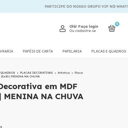
PARTICIPE DO NOSSO GRUPO VIP NO WHATSAPP
0
Olá!
Faça login
Ou cadastre-se
IVRARIA
PAPÉIS DE CARTA
PAPELARIA
PLACAS E QUADROS
E QUADROS
>
PLACAS DECORATIVAS
>
Artística
>
Placa
F 21x30 | MENINA NA CHUVA
Decorativa em MDF
 | MENINA NA CHUVA
es