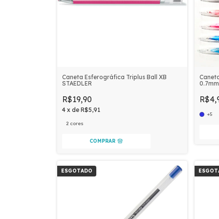
Caneta Esferográfica Triplus Ball XB
Caneta
STAEDLER
0.7m
R$19,90
R$4,
4
x
de
R$5,91
+5
2 cores
COMPRAR
ESGOTADO
ESGOT