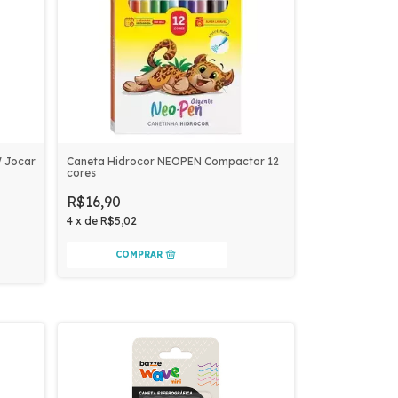
 Jocar
Caneta Hidrocor NEOPEN Compactor 12
cores
R$16,90
4
x
de
R$5,02