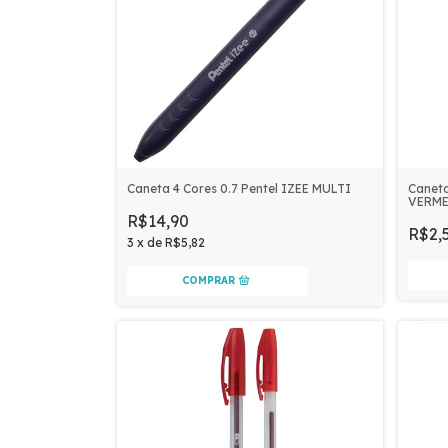
Caneta 4 Cores 0.7 Pentel IZEE MULTI
Caneta
VERM
R$14,90
R$2,
3
x
de
R$5,82