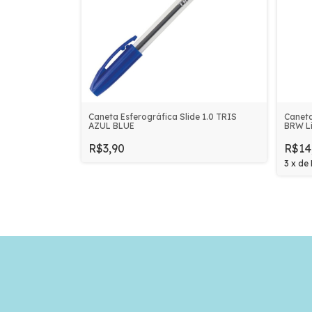
Caneta Esferográfica Slide 1.0 TRIS
Caneta
AZUL BLUE
BRW Li
R$3,90
R$14
3
x
de