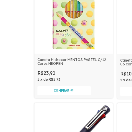
Caneta Hidrocor MENTOS PASTEL C/12
Caneta
Cores NEOPEN
06 co
R$23,90
R$10
5
x
de
R$5,73
2
x
de