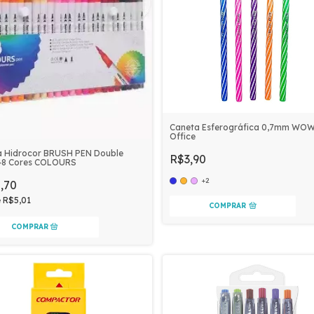
Caneta Esferográfica 0,7mm WOW
Office
a Hidrocor BRUSH PEN Double
R$3,90
48 Cores COLOURS
+2
,70
e
R$5,01
COMPRAR