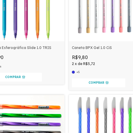
 Esferográfica Slide 1.0 TRIS
Caneta BPX Gel 1.0 CiS
90
R$9,80
2
x
de
R$5,72
s
+5
COMPRAR
COMPRAR