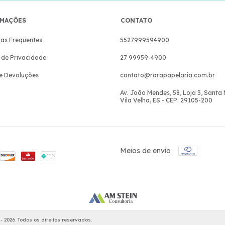
MAÇÕES
CONTATO
as Frequentes
5527999594900
a de Privacidade
27 99959-4900
e Devoluções
contato@rarapapelaria.com.br
Av. João Mendes, 58, Loja 3, Santa
Vila Velha, ES - CEP: 29105-200
Meios de envio
 2026. Todos os direitos reservados.