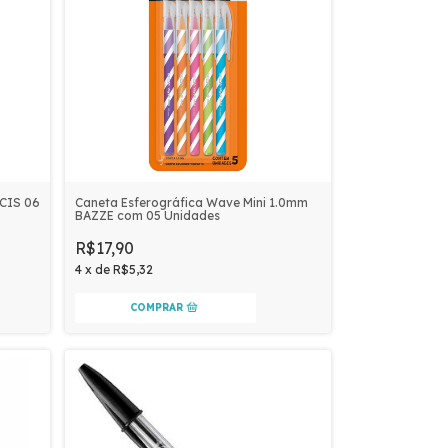
 CIS 06
Caneta Esferográfica Wave Mini 1.0mm
BAZZE com 05 Unidades
R$17,90
4
x
de
R$5,32