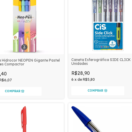
Caneta Esferográfica SIDE CLICK
 Hidrocor NEOPEN Gigante Pastel
Unidades
res Compactor
R$28,90
,40
6
x
de
R$5,80
R$6,07