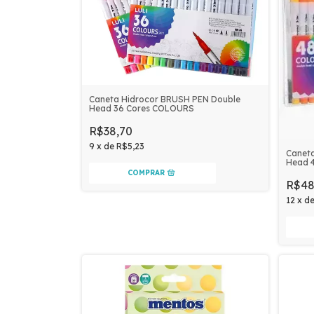
Caneta Hidrocor BRUSH PEN Double
Head 36 Cores COLOURS
R$38,70
9
x
de
R$5,23
Canet
Head 
R$48
12
x
d