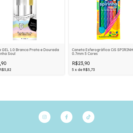
 GEL 1.0 Branca Prata e Dourada
Caneta Esferográfica CiS SPIRIN
nha Soul
0.7mm 5 Cores
,90
R$23,90
R$5,82
5
x
de
R$5,73